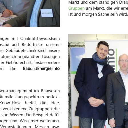
Markt und dem ständigen Dialo
Gruppen
am Markt, die wir err
ist und morgen Sache sein wird.
ungen mit Qualitätsbewusstsein
sche und Bedürfnisse unserer
er Gebäudetechnik sind unsere
rfolgreich angeandten Lösungen
er Gebäutechnik, insbesondere
ieren die
Bau
und
Energie
.
info
ssensmanagement im Bauwesen
ienstleistungsspektrum perfekt.
d Know-How
bietet die Idee,
an verschiedene Zielgruppen, die
 von Wissen.
Ein Beispiel dafür
gen und Wissenser-weiterung.
eranstaltungen, Messen usw.