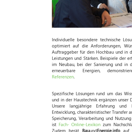
Individuelle besondere technische Lös
optimiert auf die Anforderungen, Wün
Auftraggeber für den Hochbau und in d
Leistungen und Stärken. Beispiele der e
im Neubau, bei der Sanierung und in d
erneuerbare Energien, demonstr
Referenzen
.
Spezifische Lösungen rund um das Wi
und in der Haustechnik
ergänzen unser D
Unsere langjährige Erfahrung un
Entwicklung, charakteristischer Transfer 
Speicherung, Verarbeitung
und Nutzung
ist
Fach- Online-Lexikon
zum Nachschla
Zudem berät
Bau
und
Energie
.
info
auf V